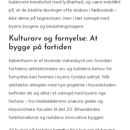
balancere kreativitet med lydhørhed, og være indstillet
på, at de bedste løsninger ofte skabes i fællesskab –
ikke alene på tegnestuen, men i tæt samspil med
byens borgere og beslutningstagere.
Kulturarv og fornyelse: At
bygge på fortiden
København er et levende vidnesbyrd om, hvordan
fortidens arkitektoniske arv og nutidens behov for
fornyelse kan forenes i byens fysiske udtryk. Når
arkitekter arbejder med nye projekter i hovedstaden,
befinder de sig altid i et samspil med byens rige
historie – fra middelalderens snævre gader og
klassicistiske facader til det 20. århundredes
funktionalisme og nutidens innovative byggeri.
At bygge på fortiden handler ikke kun om at bevare