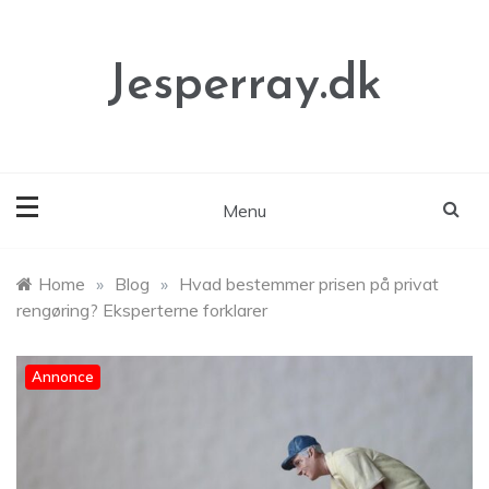
Skip
to
content
Jesperray.dk
Menu
Home
»
Blog
»
Hvad bestemmer prisen på privat
rengøring? Eksperterne forklarer
Annonce