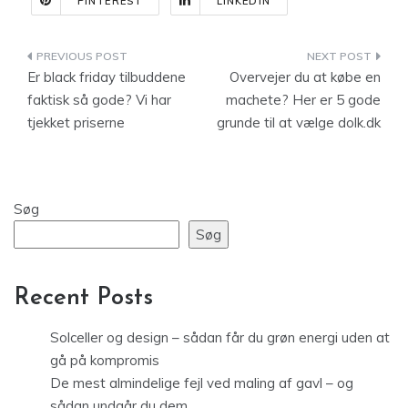
PINTEREST
LINKEDIN
Indlægsnavigation
Er black friday tilbuddene
Overvejer du at købe en
faktisk så gode? Vi har
machete? Her er 5 gode
tjekket priserne
grunde til at vælge dolk.dk
Søg
Søg
Recent Posts
Solceller og design – sådan får du grøn energi uden at
gå på kompromis
De mest almindelige fejl ved maling af gavl – og
sådan undgår du dem