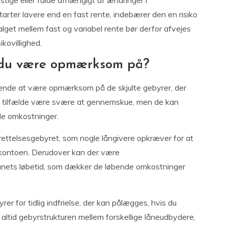
stige eller falde afhængigt af ændringer i
tarter lavere end en fast rente, indebærer den en risiko
alget mellem fast og variabel rente bør derfor afvejes
ikovillighed.
l du være opmærksom på?
ørende at være opmærksom på de skjulte gebyrer, der
e tilfælde være svære at gennemskue, men de kan
de omkostninger.
prettelsesgebyret, som nogle långivere opkræver for at
ekontoen. Derudover kan der være
 lånets løbetid, som dækker de løbende omkostninger
 for tidlig indfrielse, der kan pålægges, hvis du
n altid gebyrstrukturen mellem forskellige låneudbydere,