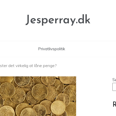
Jesperray.dk
Privatlivspolitik
ter det virkelig at låne penge?
S
R