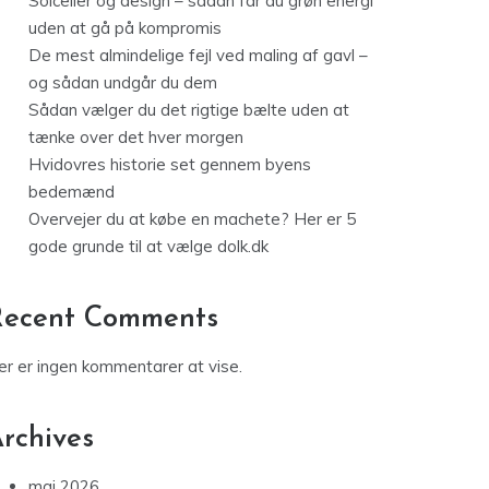
Solceller og design – sådan får du grøn energi
uden at gå på kompromis
De mest almindelige fejl ved maling af gavl –
og sådan undgår du dem
Sådan vælger du det rigtige bælte uden at
tænke over det hver morgen
Hvidovres historie set gennem byens
bedemænd
Overvejer du at købe en machete? Her er 5
gode grunde til at vælge dolk.dk
Recent Comments
er er ingen kommentarer at vise.
rchives
maj 2026