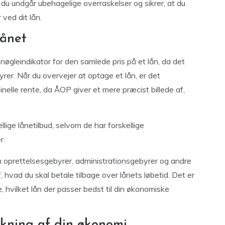
du undgår ubehagelige overraskelser og sikrer, at du
 ved dit lån.
lånet
 nøgleindikator for den samlede pris på et lån, da det
yrer. Når du overvejer at optage et lån, er det
elle rente, da ÅOP giver et mere præcist billede af,
lige lånetilbud, selvom de har forskellige
r.
m oprettelsesgebyrer, administrationsgebyrer og andre
af, hvad du skal betale tilbage over lånets løbetid. Det er
, hvilket lån der passer bedst til din økonomiske
kning af din økonomi