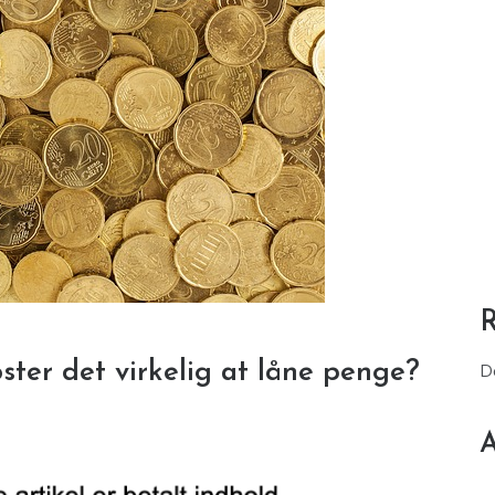
ter det virkelig at låne penge?
D
A