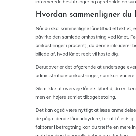
informerede beslutninger og opretholde en su
Hvordan sammenligner du lå
Når du skal sammenligne lånetilbud effektivt, er
påvirke den samlede omkostning ved lånet. Fø
omkostninger i procent), da denne inkluderer b
billede af, hvad lånet reelt vil koste dig.
Derudover er det afgørende at undersøge event
administrationsomkostninger, som kan variere 
Glem ikke at overveje lånets løbetid, da en læn
men en højere samlet tilbagebetaling.
Det kan også være nyttigt at læse anmeldelser 
de pågældende låneudbydere, for at få indsigt 
faktorer i betragtning kan du træffe en mere in
matcher dine finansielle behov og situation.