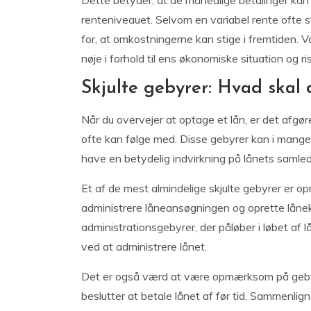
Dette betyder, at de månedlige betalinger kan 
renteniveauet. Selvom en variabel rente ofte s
for, at omkostningerne kan stige i fremtiden. V
nøje i forhold til ens økonomiske situation og ris
Skjulte gebyrer: Hvad ska
Når du overvejer at optage et lån, er det afg
ofte kan følge med. Disse gebyrer kan i mang
have en betydelig indvirkning på lånets samle
Et af de mest almindelige skjulte gebyrer er o
administrere låneansøgningen og oprette lån
administrationsgebyrer, der påløber i løbet af
ved at administrere lånet.
Det er også værd at være opmærksom på gebyrer
beslutter at betale lånet af før tid. Sammenlig