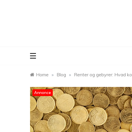
Skip
to
content
Home
»
Blog
»
Renter og gebyrer: Hvad kos
Annonce