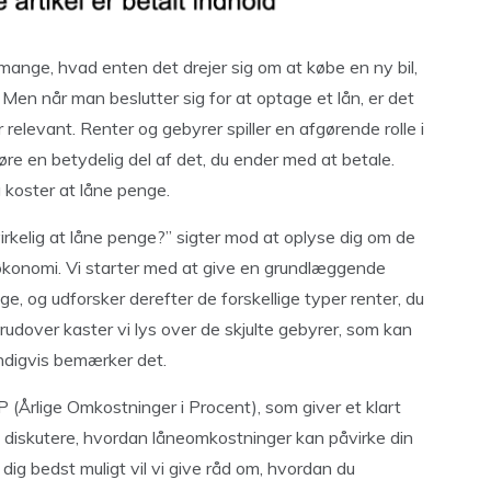
nge, hvad enten det drejer sig om at købe en ny bil,
 Men når man beslutter sig for at optage et lån, er det
r relevant. Renter og gebyrer spiller en afgørende rolle i
e en betydelig del af det, du ender med at betale.
g koster at låne penge.
irkelig at låne penge?” sigter mod at oplyse dig om de
økonomi. Vi starter med at give en grundlæggende
ge, og udforsker derefter de forskellige typer renter, du
rudover kaster vi lys over de skjulte gebyrer, som kan
endigvis bemærker det.
P (Årlige Omkostninger i Procent), som giver et klart
gså diskutere, hvordan låneomkostninger kan påvirke din
dig bedst muligt vil vi give råd om, hvordan du