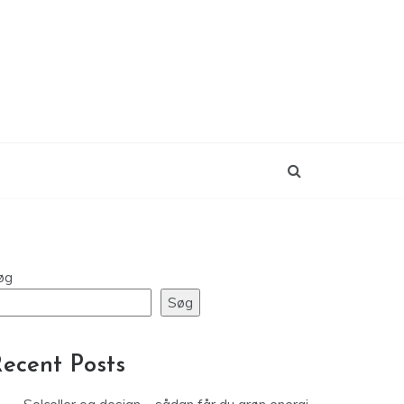
øg
Søg
ecent Posts