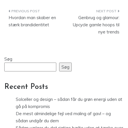
Indlægsnavigation
Hvordan man skaber en
Genbrug og glamour:
stærk brandidentitet
Upcycle gamle hoops til
nye trends
Søg
Søg
Recent Posts
Solceller og design – sådan får du grøn energi uden at
gå på kompromis
De mest almindelige fejl ved maling af gavl – og
sådan undgår du dem
Sådan vælger du det rigtige bælte uden at tænke over