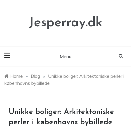
Skip
to
content
Jesperray.dk
Menu
Home
»
Blog
»
Unikke boliger: Arkitektoniske perler i
københavns bybillede
Unikke boliger: Arkitektoniske
perler i københavns bybillede