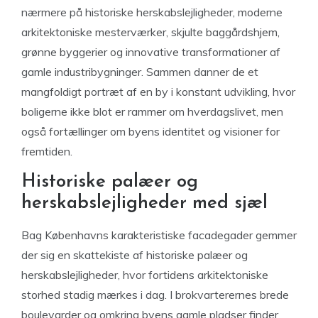
nærmere på historiske herskabslejligheder, moderne
arkitektoniske mesterværker, skjulte baggårdshjem,
grønne byggerier og innovative transformationer af
gamle industribygninger. Sammen danner de et
mangfoldigt portræt af en by i konstant udvikling, hvor
boligerne ikke blot er rammer om hverdagslivet, men
også fortællinger om byens identitet og visioner for
fremtiden.
Historiske palæer og
herskabslejligheder med sjæl
Bag Københavns karakteristiske facadegader gemmer
der sig en skattekiste af historiske palæer og
herskabslejligheder, hvor fortidens arkitektoniske
storhed stadig mærkes i dag. I brokvarterernes brede
boulevarder og omkring byens gamle pladser finder